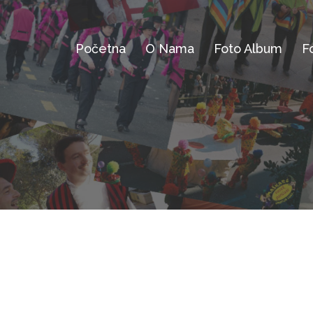
Početna
O Nama
Foto Album
F